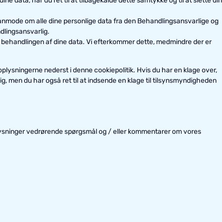
ine data, har du ret til at tilbagekalde dette samtykke og til at slette di
 at anmode om alle dine personlige data fra den Behandlingsansvarlige og
dlingsansvarlig.
d behandlingen af ​​dine data. Vi efterkommer dette, medmindre der er
oplysningerne nederst i denne cookiepolitik. Hvis du har en klage over,
dig, men du har også ret til at indsende en klage til tilsynsmyndigheden
lysninger vedrørende spørgsmål og / eller kommentarer om vores