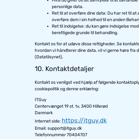
Hvis du giver os dit samtykke til at behandle d
personlige data.
Ret til at overføre dine data: Du har ret til
overføre dem i sin helhed til en anden Behan
Ret til indsigelse: du kan gøre indsigelse mo
berettigede grunde til behandling.
Kontakt os for at udøve disse rettigheder. Se kontakt
hvordan vi håndterer dine data, vil vi gerne høre fra 
(Datatilsynet).
10. Kontaktdetaljer
Kontakt os venligst ved hjælp af følgende kontaktop
cookiepolitik og denne erklæring:
ITGuy
Centervænget 19 st. tv, 3400 Hillerød
Danmark
https://itguy.dk
Internet side:
Email:
support@
itguy.dk
Telefonnummer 70404707