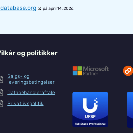
edatabase.org
på april 14, 2026.
ilkår og politikker
Salgs- og
leveringsbetingelser
Databehandleraftale
Privatlivspolitik