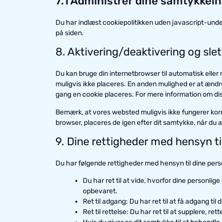
7.1 Administrer dine samtykkein
Du har indlæst cookiepolitikken uden javascript-un
på siden.
8. Aktivering/deaktivering og sle
Du kan bruge din internetbrowser til automatisk eller 
muligvis ikke placeres. En anden mulighed er at ændre
gang en cookie placeres. For mere information om disse
Bemærk, at vores websted muligvis ikke fungerer korrek
browser, placeres de igen efter dit samtykke, når du
9. Dine rettigheder med hensyn ti
Du har følgende rettigheder med hensyn til dine pers
Du har ret til at vide, hvorfor dine personli
opbevaret.
Ret til adgang: Du har ret til at få adgang til 
Ret til rettelse: Du har ret til at supplere, re