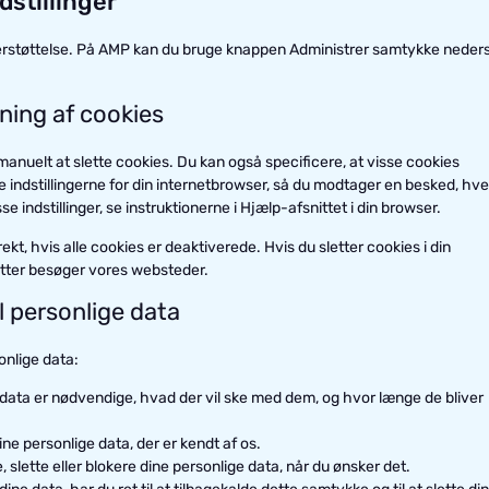
dstillinger
derstøttelse. På AMP kan du bruge knappen Administrer samtykke neder
tning af cookies
manuelt at slette cookies. Du kan også specificere, at visse cookies
 indstillingerne for din internetbrowser, så du modtager en besked, hve
 indstillinger, se instruktionerne i Hjælp-afsnittet i din browser.
t, hvis alle cookies er deaktiverede. Hvis du sletter cookies i din
 atter besøger vores websteder.
l personlige data
onlige data:
ge data er nødvendige, hvad der vil ske med dem, og hvor længe de bliver
dine personlige data, der er kendt af os.
tte, slette eller blokere dine personlige data, når du ønsker det.