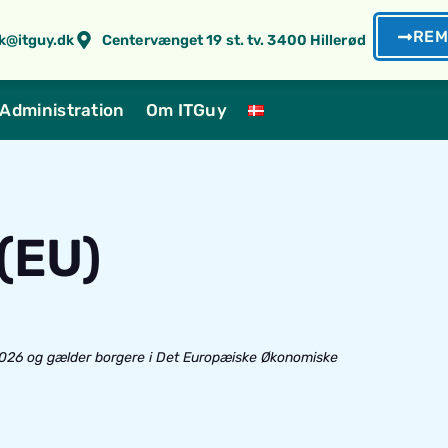
REM
k@itguy.dk
Centervænget 19 st. tv. 3400 Hillerød
Administration
Om ITGuy
 (EU)
 2026 og gælder borgere i Det Europæiske Økonomiske