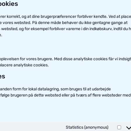
cookies
erer korrekt, og at dine brugerpræferencer forbliver kendte. Ved at plac
esøge vores websted. På denne måde behøver du ikke gentagne gange at
ebsted, og for eksempel forbliver varerne i din indkøbskurv, indtil du 
e.
plevelsen for vores brugere. Med disse analytiske cookies får vi indsigt 
t placere analytiske cookies.
es
anden form for lokal datalagring, som bruges til at udarbejde
t følge brugeren på dette websted eller på tværs af flere websteder med
Statistics (anonymous)