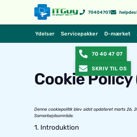
70404707
helpdes
Ydelser
Servicepakker
D-mærket
70 40 47 07
SKRIV TIL OS
Cookie Policy
Denne cookiepolitik blev sidst opdateret marts 26,
Samarbejdsområde.
1. Introduktion