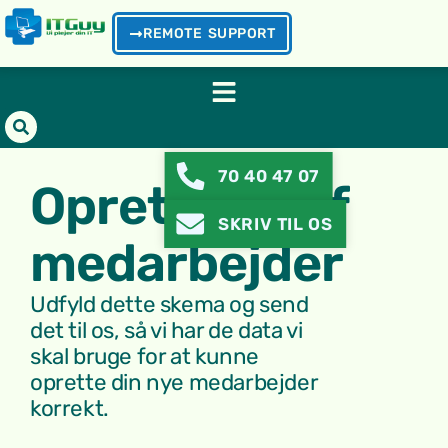
REMOTE SUPPORT
70 40 47 07
Oprettelse af
SKRIV TIL OS
medarbejder
Udfyld dette skema og send
det til os, så vi har de data vi
skal bruge for at kunne
oprette din nye medarbejder
korrekt.