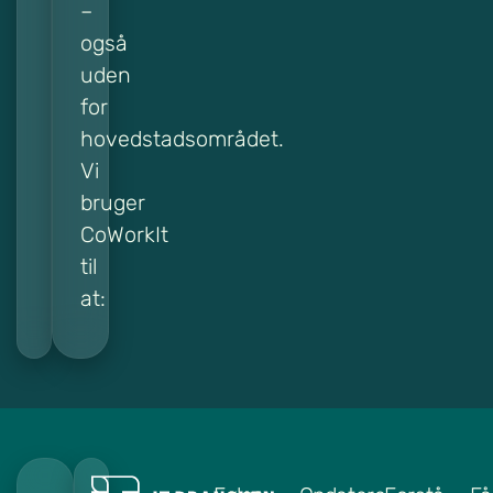
–
også
uden
for
hovedstadsområdet.
Vi
bruger
CoWorkIt
til
at: