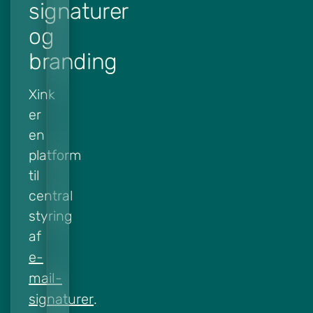
signaturer
og
branding
Xink
er
en
platform
til
central
styring
af
e-
mail-
signaturer
.