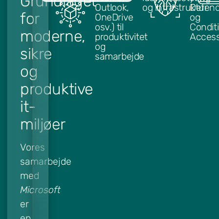
Grundlaget
Outlook,
og infrastruktur
Defend
for
OneDrive
og
osv.) til
Condit
moderne,
produktivitet
Acces
og
sikre
samarbejde
og
produktive
it-
miljøer
Vores
samarbejde
med
Microsoft
er
en