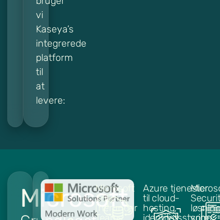
bruger
vi
Kaseya’s
integrerede
platform
til
at
levere:
Microsoft
Azure tjenester
Micros
Microsoft
365
til cloud-
Securi
(herunder
hosting,
løsnin
Teams,
identitetsstyring
som