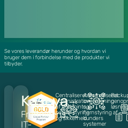
Se vores leverandør herunder og hvordan vi
bruger dem i forbindelse med de produkter vi
tilbyder.
Centraliseret
Automatiseret
Backu
Kaseya
administration
overvågning
genopr
af endpoints,
og
løsnin
Fremtidens
patch-styring
fjernstyring af
og sikkerhed
kunders
IT-
systemer