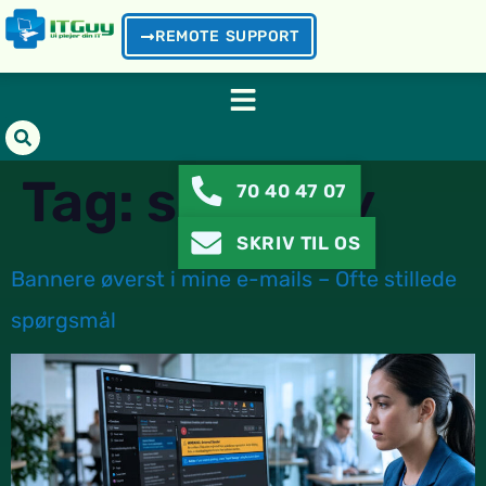
REMOTE SUPPORT
Tag:
security
70 40 47 07
SKRIV TIL OS
Bannere øverst i mine e-mails – Ofte stillede
spørgsmål