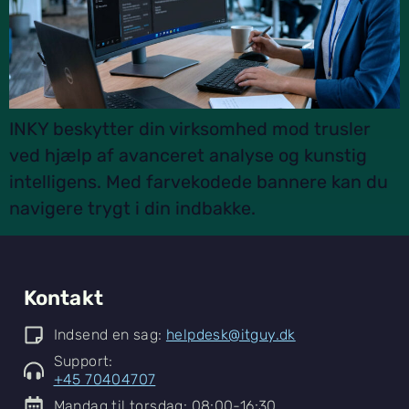
INKY beskytter din virksomhed mod trusler
ved hjælp af avanceret analyse og kunstig
intelligens. Med farvekodede bannere kan du
navigere trygt i din indbakke.
Kontakt
Indsend en sag:
helpdesk@itguy.dk
Support:
+45 70404707
Mandag til torsdag: 08:00-16:30