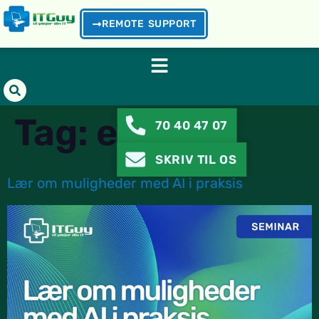
REMOTE SUPPORT
Tag:
event
70 40 47 07
SKRIV TIL OS
Lær om muligheder med AI i praksis