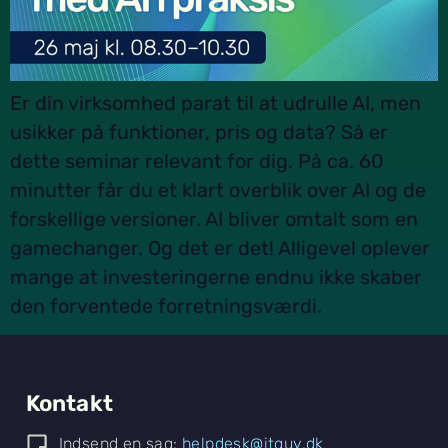
Er din virksomhed parat til at udrulle AI, men
usikker på funktioner, pris og data? Så er
dette seminar relevant for dig. På ca. 60
minutter får du et klart overblik over AI og de
forskellige versioner. AI bliver omtalt som en
gamechanger. Og det er det! Alligevel oplever
mange at investeringerne endnu ikke skaber
den forventede forretningsværdi.
Kontakt
Indsend en sag:
helpdesk@itguy.dk